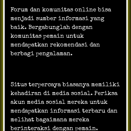
Forum dan komunitas online bisa
menjadi sumber informasi yang
baik. Bergabunglah dengan
komunitas pemain untuk
mendapatkan rekomendasi dan
berbagi pengalaman.
b. Cek Sosial Media
Situs terpercaya biasanya memiliki
kehadiran di media sosial. Periksa
akun media sosial mereka untuk
mendapatkan informasi terbaru dan
melihat bagaimana mereka
berinteraksi dengan pemain.