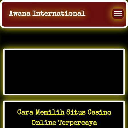
Awana International
Skip
to
Tag:
Ciri-Ciri
content
Gacor
Cara Memilih Situs Casino
Online Terpercaya