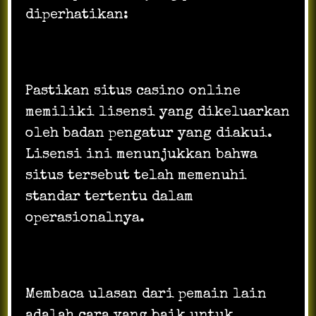
diperhatikan:
1. Lisensi Resmi
Pastikan situs casino online
memiliki lisensi yang dikeluarkan
oleh badan pengatur yang diakui.
Lisensi ini menunjukkan bahwa
situs tersebut telah memenuhi
standar tertentu dalam
operasionalnya.
2. Ulasan dan Reputasi
Membaca ulasan dari pemain lain