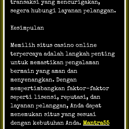
transaksi yang mencurigakan,
segera hubungi layanan pelanggan.
Kesimpulan
Memilih situs casino online
terpercaya adalah langkah penting
untuk memastikan pengalaman
bermain yang aman dan
menyenangkan. Dengan
mempertimbangkan faktor-faktor
seperti lisensi, reputasi, dan
layanan pelanggan, Anda dapat
menemukan situs yang sesuai
dengan kebutuhan Anda.
Mantra55