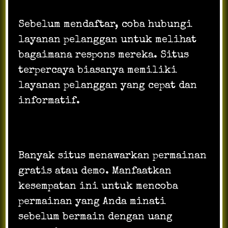
Sebelum mendaftar, coba hubungi
layanan pelanggan untuk melihat
bagaimana respons mereka. Situs
terpercaya biasanya memiliki
layanan pelanggan yang cepat dan
informatif.
3. Coba Permainan Gratis
Banyak situs menawarkan permainan
gratis atau demo. Manfaatkan
kesempatan ini untuk mencoba
permainan yang Anda minati
sebelum bermain dengan uang