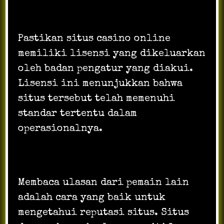
1. Lisensi Resmi
Pastikan situs casino online
memiliki lisensi yang dikeluarkan
oleh badan pengatur yang diakui.
Lisensi ini menunjukkan bahwa
situs tersebut telah memenuhi
standar tertentu dalam
operasionalnya.
2. Ulasan dan Reputasi
Membaca ulasan dari pemain lain
adalah cara yang baik untuk
mengetahui reputasi situs. Situs