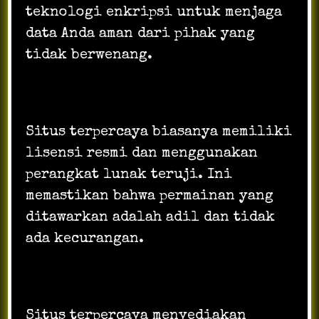
teknologi enkripsi untuk menjaga
data Anda aman dari pihak yang
tidak berwenang.
2. Permainan yang Adil
Situs terpercaya biasanya memiliki
lisensi resmi dan menggunakan
perangkat lunak teruji. Ini
memastikan bahwa permainan yang
ditawarkan adalah adil dan tidak
ada kecurangan.
3. Dukungan Pelanggan
Situs terpercaya menyediakan