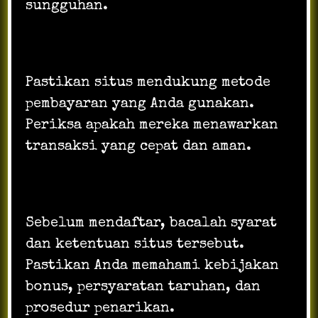
sungguhan.
4. Periksa Metode Pembayaran
Pastikan situs mendukung metode
pembayaran yang Anda gunakan.
Periksa apakah mereka menawarkan
transaksi yang cepat dan aman.
5. Bacalah Syarat dan Ketentuan
Sebelum mendaftar, bacalah syarat
dan ketentuan situs tersebut.
Pastikan Anda memahami kebijakan
bonus, persyaratan taruhan, dan
prosedur penarikan.