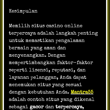
Kesimpulan
Memilih situs casino online
terpercaya adalah langkah penting
untuk memastikan pengalaman
bermain yang aman dan
menyenangkan. Dengan
mempertimbangkan faktor-faktor
seperti lisensi, reputasi, dan
layanan pelanggan, Anda dapat
menemukan situs yang sesuai
dengan kebutuhan Anda.
Mantra55
adalah contoh situs yang dikenal
sebagai
gacor
dan
terpercaya
,