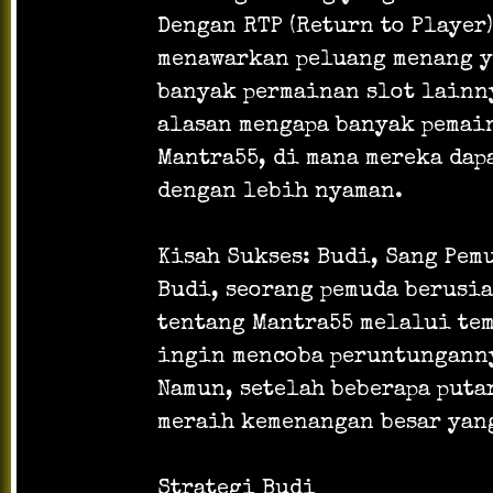
Dengan RTP (Return to Player
menawarkan peluang menang 
banyak permainan slot lainny
alasan mengapa banyak pemai
Mantra55, di mana mereka da
dengan lebih nyaman.
Kisah Sukses: Budi, Sang Pem
Budi, seorang pemuda berusia
tentang Mantra55 melalui te
ingin mencoba peruntunganny
Namun, setelah beberapa puta
meraih kemenangan besar yan
Strategi Budi