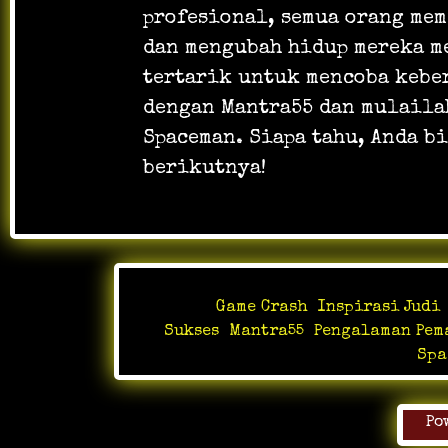
profesional, semua orang me
dan mengubah hidup mereka m
tertarik untuk mencoba kebe
dengan Mantra55 dan mulaila
Spaceman. Siapa tahu, Anda b
berikutnya!
Poste
Tagged
Game Crash
,
Inspirasi Judi
Sukses
,
Mantra55
,
Pengalaman Pem
Spa
Po