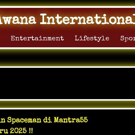
Awana Internationa
Entertainment
Lifestyle
Spo
nangan Besar
in Spaceman di Mantra55
ru 2025 !!