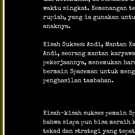
waktu singkat. Kemenangan te
rupiah, yang ia gunakan unt
anaknya.
Kisah Sukses: Andi, Mantan K
Andi, seorang mantan karyaw
pekerjaannya, menemukan hara
bermain Spaceman untuk meng
penghasilan tambahan.
Kesimpulan
Kisah-kisah sukses pemain S
bahwa siapa pun bisa meraih
tekad dan strategi yang tepa