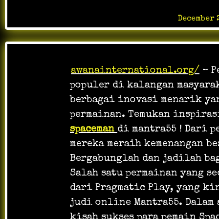
Posted on
December 
awanainternational.org/
– P
populer di kalangan masyara
berbagai inovasi menarik ya
permainan. Temukan inspiras
spaceman
di mantra55 ! Dari 
mereka meraih kemenangan be
Bergabunglah dan jadilah bag
Salah satu permainan yang s
dari Pragmatic Play, yang ki
judi online Mantra55. Dalam 
kisah sukses para pemain Spa