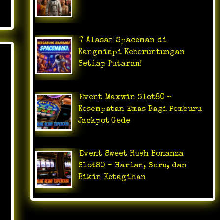
7 Alasan Spaceman di
Kangmimpi Keberuntungan
Setiap Putaran!
Event Maxwin Slot80 –
Kesempatan Emas Bagi Pemburu
Jackpot Gede
Event Sweet Rush Bonanza
Slot80 – Harian, Seru, dan
Bikin Ketagihan