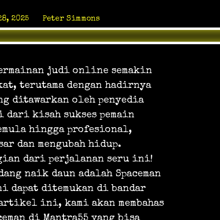
28, 2025
by
Peter Simmons
ermainan judi online semakin
kat, terutama dengan hadirnya
ng ditawarkan oleh penyedia
i dari kisah sukses pemain
pemula hingga profesional,
sar dan mengubah hidup.
ian dari perjalanan seru ini!
edang naik daun adalah Spaceman
ni dapat ditemukan di bandar
artikel ini, kami akan membahas
ceman di Mantra55 yang bisa