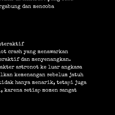
rgabung dan mencoba
 Pilihan Utama
nteraktif
lot crash yang menawarkan
eraktif dan menyenangkan.
akter astronot ke luar angkasa
lkan kemenangan sebelum jatuh
tidak hanya menarik, tetapi juga
, karena setiap momen sangat