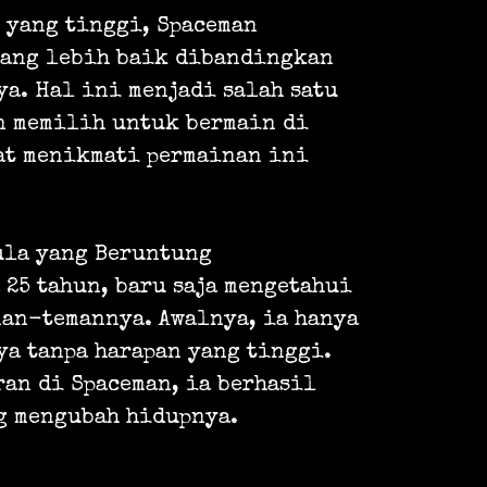
) yang tinggi, Spaceman
yang lebih baik dibandingkan
a. Hal ini menjadi salah satu
n memilih untuk bermain di
pat menikmati permainan ini
ula yang Beruntung
 25 tahun, baru saja mengetahui
man-temannya. Awalnya, ia hanya
a tanpa harapan yang tinggi.
ran di Spaceman, ia berhasil
g mengubah hidupnya.