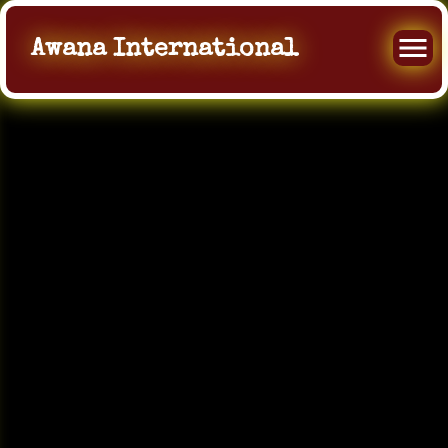
Skip
to
Awana International
content