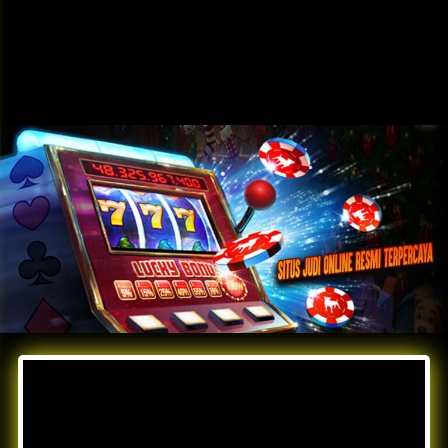
Gaspol! Slot Bombastis
Jekpot88 Lagi Hambur-